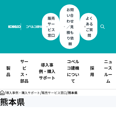
お問
い合
販売
よく
わせ
サー
ある
／見
ビス
ご質
積も
窓口
問
り依
頼
サー
コベル
ニュ
導入事
製
ビ
コ建機
採
ース
例・購入
品
ス・
につい
用
ルー
サポート
部品
て
ム
/
/
/
導入事例・購入サポート
販売サービス窓口
熊本県
熊本県