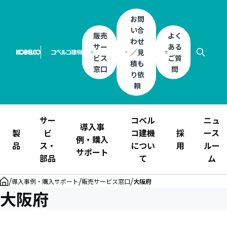
お問
い合
販売
よく
わせ
サー
ある
／見
ビス
ご質
積も
窓口
問
り依
頼
サー
コベル
ニュ
導入事
製
ビ
コ建機
採
ース
例・購入
品
ス・
につい
用
ルー
サポート
部品
て
ム
/
/
/
導入事例・購入サポート
販売サービス窓口
大阪府
大阪府