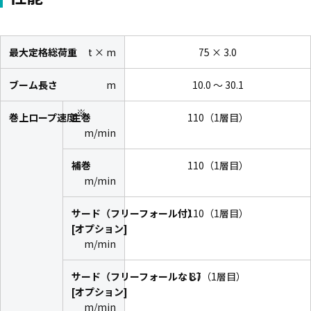
最大定格総荷重
t × m
75 × 3.0
ブーム長さ
m
10.0 ～ 30.1
※
巻上ロープ速度
主巻
110（1層目）
m/min
補巻
110（1層目）
m/min
サード（フリーフォール付）
110（1層目）
[オプション]
m/min
サード（フリーフォールなし）
87（1層目）
[オプション]
m/min