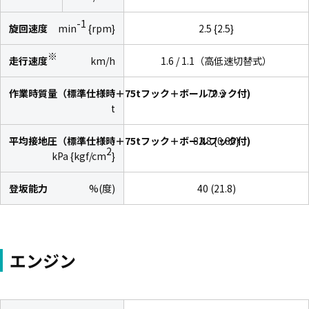
-1
旋回速度
min
{rpm}
2.5 {2.5}
※
走行速度
km/h
1.6 / 1.1（高低速切替式）
作業時質量（標準仕様時＋75tフック＋ボールフック付)
70.2
t
平均接地圧（標準仕様時＋75tフック＋ボールフック付)
83.8 {0.86}
2
kPa {kgf/cm
}
登坂能力
%(度)
40 (21.8)
エンジン