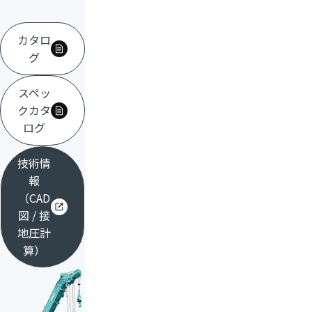
カタロ
グ
スペッ
クカタ
ログ
技術情
報
（CAD
図 / 接
地圧計
算）