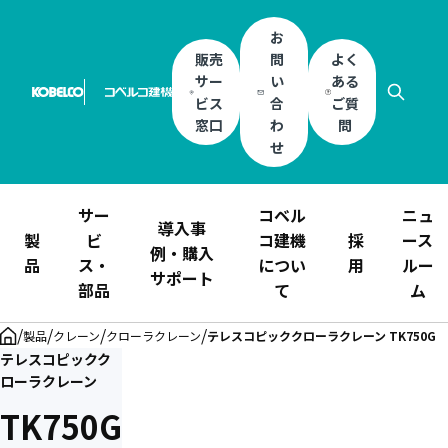
お
販売
問
よく
サー
い
ある
ビス
合
ご質
窓口
わ
問
せ
サー
コベル
ニュ
導入事
製
ビ
コ建機
採
ース
例・購入
品
ス・
につい
用
ルー
サポート
部品
て
ム
/
/
/
/
製品
クレーン
クローラクレーン
テレスコピッククローラクレーン TK750G
テレスコピックク
ローラクレーン
TK750G