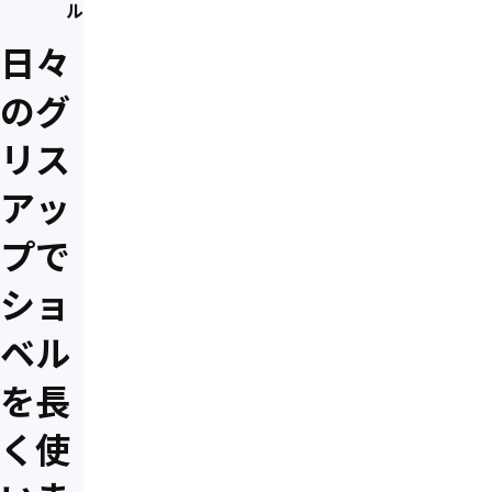
ル
日々
のグ
リス
アッ
プで
ショ
ベル
を長
く使