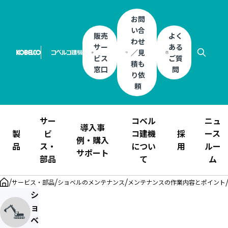
お問
い合
販売
よく
わせ
サー
ある
／見
ビス
ご質
積も
窓口
問
り依
頼
サー
コベル
ニュ
導入事
製
ビ
コ建機
採
ース
例・購入
品
ス・
につい
用
ルー
サポート
部品
て
ム
/
/
/
サービス・部品
ショベルのメンテナンス
メンテナンスの作業内容とポイント
シ
ョ
ベ