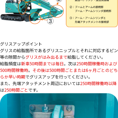
グリスアップポイント
グリスの給脂箇所であるグリスニップルとそれに対応するピン
等の隙間から
グリスがはみ出るまで
給脂してください。
給脂頻度は
新車50時間までは毎日
。次は
250時間稼働時および
500時間稼働時
。
その後は500時間ごとまたは6ヶ月ごとのどち
らか早い時期
でグリスアップを行ってください。
また、先端アタッチメント周辺においては
250時間稼働時以降
は
250時間ごと
です。