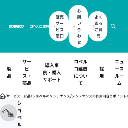
お
販売
問
よく
サー
い
ある
ビス
合
ご質
窓口
わ
問
せ
サー
コベル
ニュ
導入事
製
ビ
コ建機
採
ース
例・購入
品
ス・
につい
用
ルー
サポート
部品
て
ム
/
/
/
サービス・部品
ショベルのメンテナンス
メンテナンスの作業内容とポイント
シ
ョ
ベ
ル