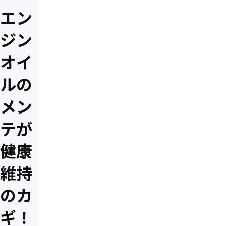
エン
ジン
オイ
ルの
メン
テが
健康
維持
のカ
ギ！